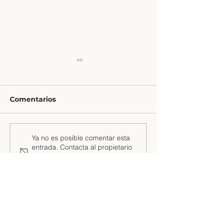
Comentarios
En busca de una joya
Exhibición Pa
Ya no es posible comentar esta
entrada. Contacta al propietario
mítica inca
Paris
del sitio para obtener más
información.