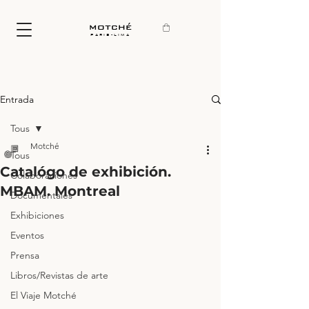
motché
paris-lima
Entrada
Tous
Motché
Tous
Catalógo de exhibición.
Colaboraciones
MBAM. Montreal
Documentales
Exhibiciones
Eventos
Prensa
Libros/Revistas de arte
El Viaje Motché