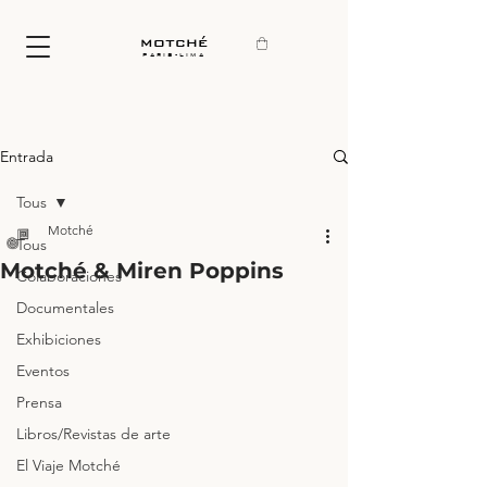
motché
paris-lima
Entrada
Tous
Motché
Tous
Motché & Miren Poppins
Colaboraciones
Documentales
Exhibiciones
Eventos
Prensa
Libros/Revistas de arte
El Viaje Motché