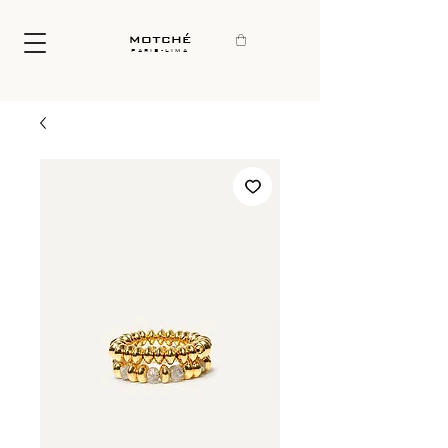
motché
paris-lima