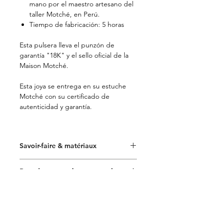
mano por el maestro artesano del
taller Motché, en Perú.
Tiempo de fabricación: 5 horas
Esta pulsera lleva el punzón de
garantía "18K" y el sello oficial de la
Maison Motché.
Esta joya se entrega en su estuche
Motché con su certificado de
autenticidad y garantía.
Savoir-faire & matériaux
Or recyclé 18 carats
Remplacement de votre cordon
Martelage
Nacre blanche naturelle taillée à la
Votre bracelet au fil du temps
main
Livraison, retour et garantie
Sélectionnés au Japon pour leur
Provenance : Pérou
qualité et leur résistance, nos cordons
Livraison
Dimensions de la pierre : 1,2 x 1,2