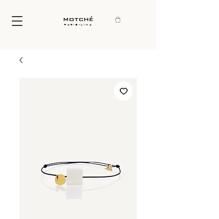
motché
paris-lima