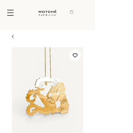
motché
paris-lima