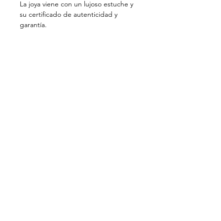
La joya viene con un lujoso estuche y
su certificado de autenticidad y
garantía.
PRIVATE VIEWING . BAYONA . BIARRITZ
CONTACTO
ACTUALIDADES
NEWSLETTER
MENCIONES LEGALES
NUESTRA MISIÓN
Motché trabaja para la recuperación y
transmisión del patrimonio cultural de la
joyería del Perú. Hechas a mano, las joyas
Motché modernizan una artesanía histórica del
lujo al favorecer el oro reciclado y perpetúan
los gestos de artesanos peruanos
excepcionales, en un proceso ético y
responsable.