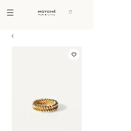
motché
paris-lima