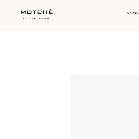
motché
LA MAIS
paris-lima