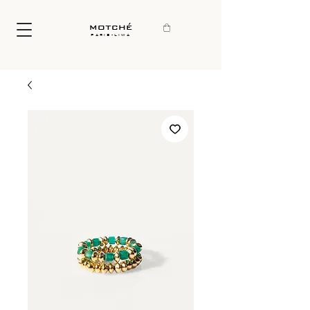
motché
paris-lima