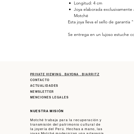
Longitud: 4 cm
Joya elaborada exclusivamente a
Motché
Esta joya lleva el sello de garantía 
Se entrega en un lujoso estuche con
PRIVATE VIEWING . BAYONA . BIARRITZ
CONTACTO
ACTUALIDADES
NEWSLETTER
MENCIONES LEGALES
NUESTRA MISIÓN
Motché trabaja para la recuperación y
transmisión del patrimonio cultural de
la joyería del Perú. Hechas a mano, las
joyas Motché modernizan una artesanía