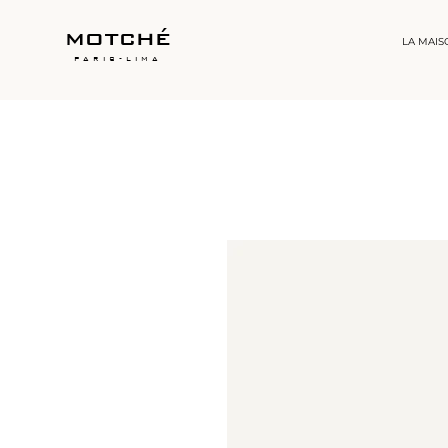
motché
LA MAIS
paris-lima