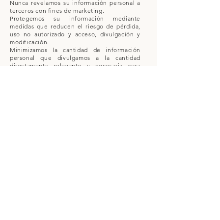
Nunca revelamos su información personal a
terceros con fines de marketing.
Protegemos su información mediante
medidas que reducen el riesgo de pérdida,
uso no autorizado y acceso, divulgación y
modificación.
Minimizamos la cantidad de información
personal que divulgamos a la cantidad
directamente relevante y necesaria para
lograr el propósito declarado.
Al hacerlo, podemos divulgar su información
personal a proveedores de servicios
externos autorizados que nos ayudan a
proporcionar nuestros servicios como:
Proveedor de pagos para facilitar las
compras
Proveedor de servicios que procesa pedidos
para facilitar la gestión de pedidos, el
embalaje y la entrega.
Protegemos su información con medidas
que reducen el riesgo de pérdida no
autorizada, mal uso, acceso no autorizado,
divulgación y modificación.
Preguntas
Para cualquier pregunta relacionada con
esta política de privacidad, comuníquese