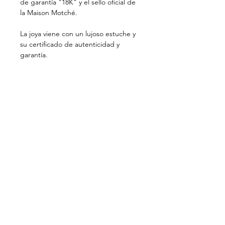
de garantía "18K" y el sello oficial de
la Maison Motché.
La joya viene con un lujoso estuche y
su certificado de autenticidad y
garantía.
PRIVATE VIEWING . BAYONA . BIARRITZ
CONTACTO
ACTUALIDADES
NEWSLETTER
MENCIONES LEGALES
NUESTRA MISIÓN
Motché trabaja para la recuperación y
transmisión del patrimonio cultural de la
joyería del Perú. Hechas a mano, las joyas
Motché modernizan una artesanía histórica del
lujo al favorecer el oro reciclado y perpetúan
los gestos de artesanos peruanos