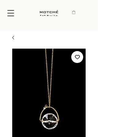
motché
paris-lima