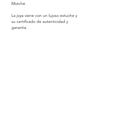
Motché.
La joya viene con un lujoso estuche y
su certificado de autenticidad y
garantía.
PRIVATE VIEWING . BAYONA . BIARRITZ
CONTACTO
ACTUALIDADES
NEWSLETTER
MENCIONES LEGALES
NUESTRA MISIÓN
Motché trabaja para la recuperación y
transmisión del patrimonio cultural de la
joyería del Perú. Hechas a mano, las joyas
Motché modernizan una artesanía histórica del
lujo al favorecer el oro reciclado y perpetúan
los gestos de artesanos peruanos
excepcionales, en un proceso ético y