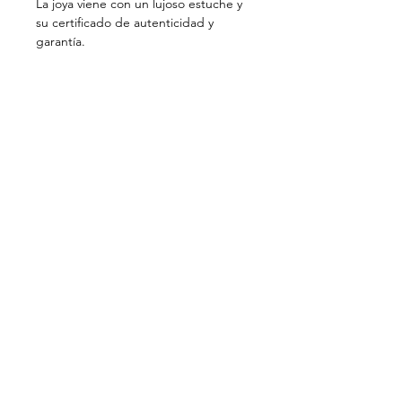
La joya viene con un lujoso estuche y
su certificado de autenticidad y
garantía.
PRIVATE VIEWING . BAYONA . BIARRITZ
CONTACTO
ACTUALIDADES
NEWSLETTER
MENCIONES LEGALES
NUESTRA MISIÓN
Motché trabaja para la recuperación y
transmisión del patrimonio cultural de la
joyería del Perú. Hechas a mano, las joyas
Motché modernizan una artesanía histórica del
lujo al favorecer el oro reciclado y perpetúan
los gestos de artesanos peruanos
excepcionales, en un proceso ético y
responsable.