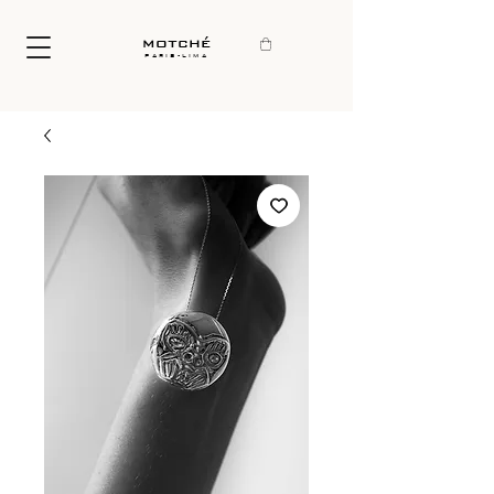
motché
paris-lima