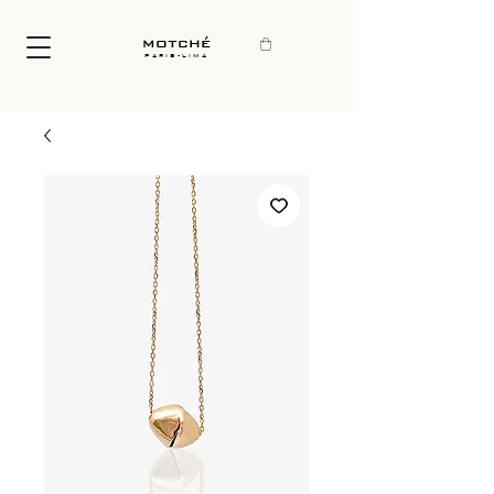
motché
paris-lima