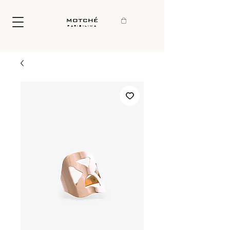
motché
paris-lima