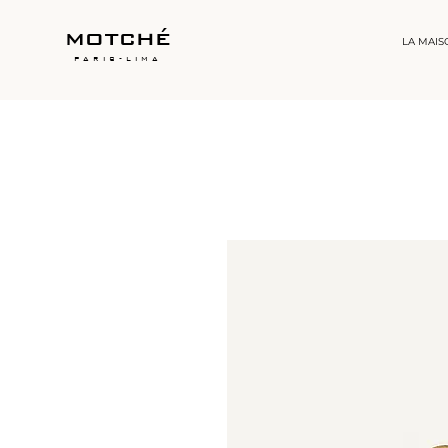
motché
LA MAIS
paris-lima