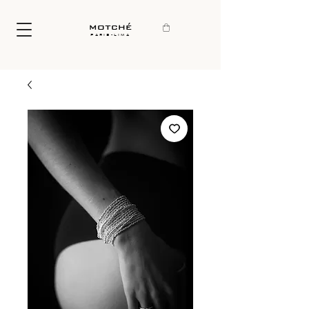
motché
paris-lima