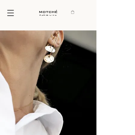
motché
paris-lima