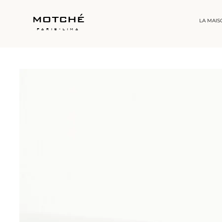
motché
LA MAIS
paris-lima