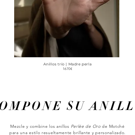
Anillos trío | Madre perla
1670€
OMPONE SU ANIL
Mezcle y combine los anillos
Perlée de Oro
de Motché
para una estilo resueltamente brillante y personalizado.