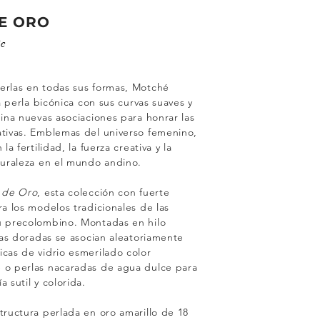
E ORO
te
erlas en todas sus formas, Motché
la perla bicónica con sus curvas suaves y
gina nuevas asociaciones para honrar las
ativas. Emblemas del universo femenino,
la fertilidad, la fuerza creativa y la
turaleza en el mundo andino.
 de Oro
, esta colección con fuerte
ra los modelos tradicionales de las
ú precolombino. Montadas en hilo
rlas doradas se asocian aleatoriamente
cas de vidrio esmerilado color
 o perlas nacaradas de agua dulce para
 sutil y colorida.
tructura perlada en oro amarillo de 18