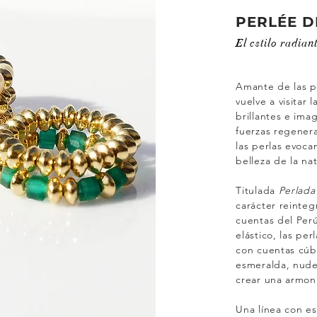
PERLÉE D
El estilo radian
Amante de las p
vuelve a visitar 
brillantes e ima
fuerzas regener
las perlas evocan 
belleza de la na
Titulada
Perlada
carácter reinteg
cuentas del Per
elástico, las pe
con cuentas cúbi
esmeralda, nude
crear una armonía
Una línea con es