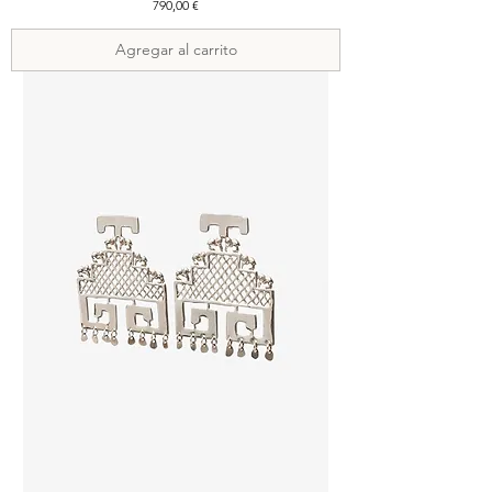
Precio
790,00 €
Agregar al carrito