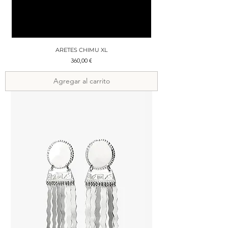
ARETES CHIMU XL
Precio
360,00 €
Agregar al carrito