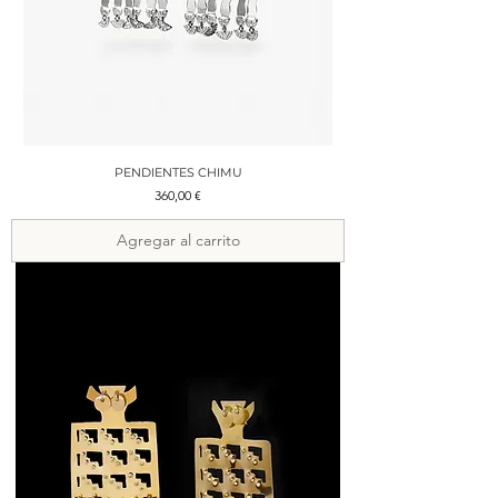
PENDIENTES CHIMU
Precio
360,00 €
Agregar al carrito