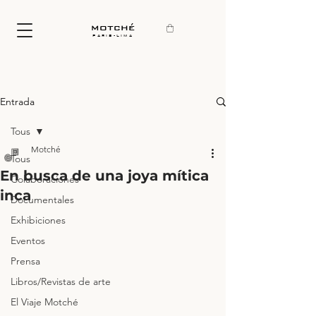
motché
paris-lima
Entrada
Tous
Motché
Tous
En busca de una joya mítica
Colaboraciones
inca
Documentales
Exhibiciones
Eventos
Prensa
Libros/Revistas de arte
El Viaje Motché