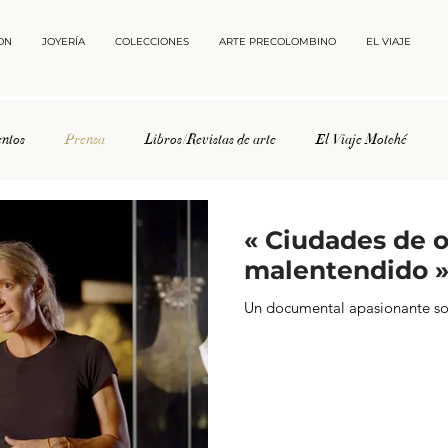
ON
JOYERÍA
COLECCIONES
ARTE PRECOLOMBINO
EL VIAJE
ntos
Prensa
Libros/Revistas de arte
El Viaje Motché
« Ciudades de o
malentendido 
Un documental apasionante so