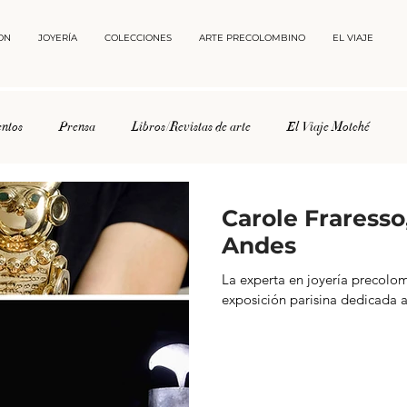
ON
JOYERÍA
COLECCIONES
ARTE PRECOLOMBINO
EL VIAJE
ntos
Prensa
Libros/Revistas de arte
El Viaje Motché
Carole Fraresso,
Andes
La experta en joyería precolo
exposición parisina dedicada 