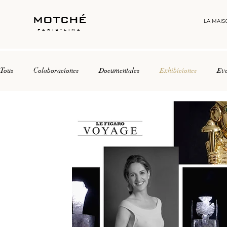
motché
LA MAIS
paris-lima
Tous
Colaboraciones
Documentales
Exhibiciones
Eve