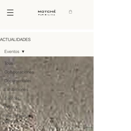
motché
paris-lima
ACTUALIDADES
Eventos
Tous
Colaboraciones
Documentales
Exhibiciones
Eventos
Prensa
Libros/Revistas
de arte
El Viaje