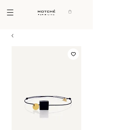
motché
paris-lima