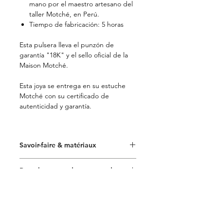
mano por el maestro artesano del
taller Motché, en Perú.
Tiempo de fabricación: 5 horas
Esta pulsera lleva el punzón de
garantía "18K" y el sello oficial de la
Maison Motché.
Esta joya se entrega en su estuche
Motché con su certificado de
autenticidad y garantía.
Savoir-faire & matériaux
Or recyclé 18 carats
Remplacement de votre cordon
Martelage
Obsidienne noire naturelle taillée
Votre bracelet au fil du temps
à la main
Livraison, retour et garantie
Sélectionnés au Japon pour leur
Provenance : Pérou
qualité et leur résistance, nos cordons
Livraison
Dimensions de la pierre : 1,2 x 1,2