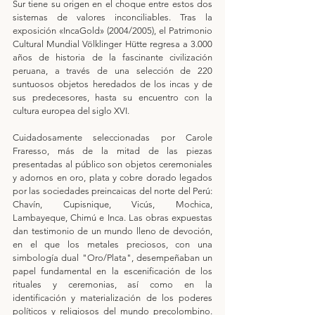
Sur tiene su origen en el choque entre estos dos 
sistemas de valores inconciliables. Tras la 
exposición «IncaGold» (2004/2005), el Patrimonio 
Cultural Mundial Völklinger Hütte regresa a 3.000 
años de historia de la fascinante civilización 
peruana, a través de una selección de 220 
suntuosos objetos heredados de los incas y de 
sus predecesores, hasta su encuentro con la 
cultura europea del siglo XVI.
Cuidadosamente seleccionadas por Carole 
Fraresso, más de la mitad de las piezas 
presentadas al público son objetos ceremoniales 
y adornos en oro, plata y cobre dorado legados 
por las sociedades preincaicas del norte del Perú: 
Chavín, Cupisnique, Vicús, Mochica, 
Lambayeque, Chimú e Inca. Las obras expuestas 
dan testimonio de un mundo lleno de devoción, 
en el que los metales preciosos, con una 
simbología dual "Oro/Plata", desempeñaban un 
papel fundamental en la escenificación de los 
rituales y ceremonias, así como en la 
identificación y materialización de los poderes 
políticos y religiosos del mundo precolombino. 