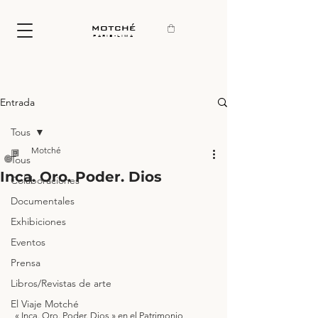
motché
paris-lima
Entrada
Tous
Motché
Tous
Inca. Oro. Poder. Dios
Colaboraciones
Documentales
Exhibiciones
Eventos
Prensa
Libros/Revistas de arte
El Viaje Motché
 « Inca. Oro. Poder. Dios » en el Patrimonio 