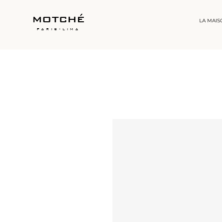
motché
LA MAIS
paris-lima